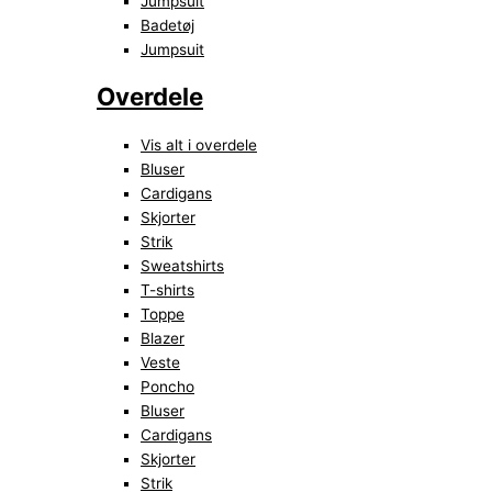
Jumpsuit
Badetøj
Jumpsuit
Overdele
Vis alt i overdele
Bluser
Cardigans
Skjorter
Strik
Sweatshirts
T-shirts
Toppe
Blazer
Veste
Poncho
Bluser
Cardigans
Skjorter
Strik