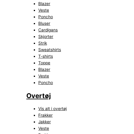
Blazer
Veste
Poncho
Bluser
Cardigans
Skjorter
Strik
Sweatshirts
T-shirts
Toppe
Blazer
Veste
Poncho
Overtøj
Vis alt i overtøj
Frakker
Jakker
Veste