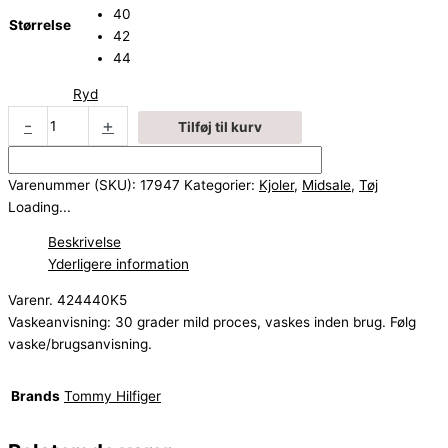
40
Størrelse
42
44
Ryd
-
+
Tilføj til kurv
Varenummer (SKU):
17947
Kategorier:
Kjoler
,
Midsale
,
Tøj
Loading...
Beskrivelse
Yderligere information
Varenr. 424440K5
Vaskeanvisning: 30 grader mild proces, vaskes inden brug. Følg
vaske/brugsanvisning.
Brands
Tommy Hilfiger