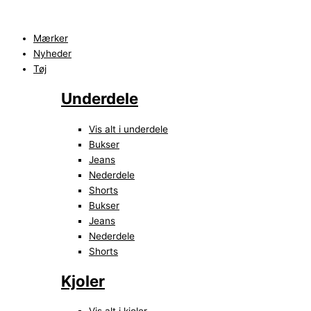
Gå
Main
Search
Search
Flyout
Tommy
til
Menu
...
...
Menu
Hilfiger
indholdet
Pleated
Mærker
SS
Nyheder
Knee
Tøj
Dress
Underdele
antal
Vis alt i underdele
Bukser
Jeans
Nederdele
Shorts
Bukser
Jeans
Nederdele
Shorts
Kjoler