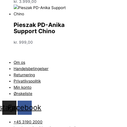
kr.
3.999,00
Pieszak PD-Anika
Support Chino
kr.
999,00
Om os
Handelsbetingelser
Returnering
Privatlivspolitik
Min konto
Ønskeliste
nstagram
Facebook
+45 3190 2000