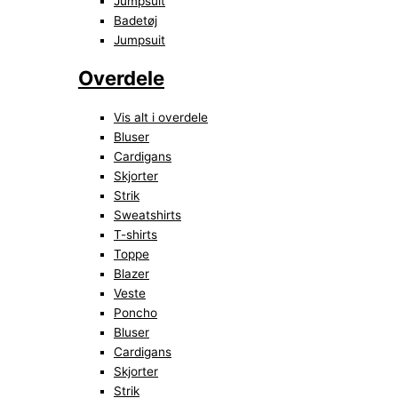
Jumpsuit
Badetøj
Jumpsuit
Overdele
Vis alt i overdele
Bluser
Cardigans
Skjorter
Strik
Sweatshirts
T-shirts
Toppe
Blazer
Veste
Poncho
Bluser
Cardigans
Skjorter
Strik