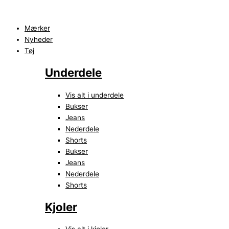
Gå
Main
Search
Search
Flyout
til
Menu
...
...
Menu
indholdet
Mærker
Nyheder
Tøj
Underdele
Vis alt i underdele
Bukser
Jeans
Nederdele
Shorts
Bukser
Jeans
Nederdele
Shorts
Kjoler