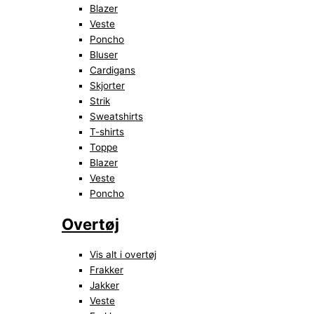
Blazer
Veste
Poncho
Bluser
Cardigans
Skjorter
Strik
Sweatshirts
T-shirts
Toppe
Blazer
Veste
Poncho
Overtøj
Vis alt i overtøj
Frakker
Jakker
Veste